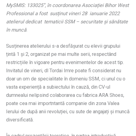
MySMIS: 133025”, în coordonarea Asociației Bihor West
Professional a fost susținut vineri 28 ianuarie 2022
atelierul dedicat tematicii SSM – securitate și sănătate
în muncă
.
Susținerea atelierului s-a desfășurat cu elevii grupului
țintă 1 și 2, organizat pe mai multe serii, respectând
restricțiile în vigoare pentru evenimentelor de acest tip.
Invitatul de vineri, dl Tordai Imre poate fi considerat nu
doar un om de specialitate în domeniu SSM, ci unul cu o
vasta experiență a subiectului în cauză, din CV-ul
dumnealui nelipsind colaborarea cu fabrica ARA Shoes,
poate cea mai importntantă companie din zona Valea
Ierului de după anii revoluției, cu sute de angajați și muncă
diversificată.
În cadrul prezentării teoretice, în partea introductivă,