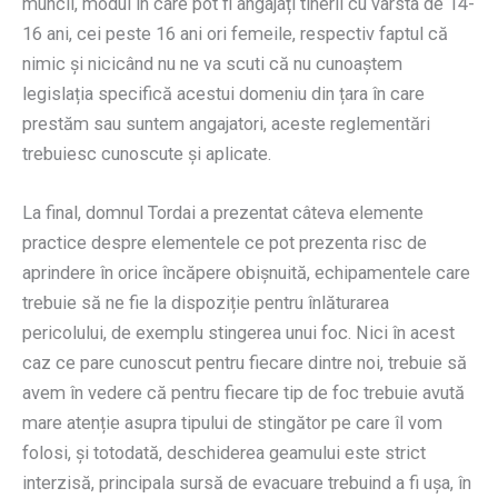
muncii, modul în care pot fi angajați tinerii cu vârsta de 14-
16 ani, cei peste 16 ani ori femeile, respectiv faptul că
nimic și nicicând nu ne va scuti că nu cunoaștem
legislația specifică acestui domeniu din țara în care
prestăm sau suntem angajatori, aceste reglementări
trebuiesc cunoscute și aplicate.
La final, domnul Tordai a prezentat câteva elemente
practice despre elementele ce pot prezenta risc de
aprindere în orice încăpere obișnuită, echipamentele care
trebuie să ne fie la dispoziție pentru înlăturarea
pericolului, de exemplu stingerea unui foc. Nici în acest
caz ce pare cunoscut pentru fiecare dintre noi, trebuie să
avem în vedere că pentru fiecare tip de foc trebuie avută
mare atenție asupra tipului de stingător pe care îl vom
folosi, și totodată, deschiderea geamului este strict
interzisă, principala sursă de evacuare trebuind a fi ușa, în