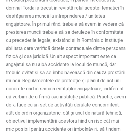
domnul Tordai a trecut în revistă rolul acestei tematici în
desfășurarea muncii la intreprinderea / unitatea
angajatoare. În primul rând, trebuie să avem în vedere că
prestarea muncii trebuie să se deruleze în conformitate
cu precederile legale, existând și în România o instituție
abilitată care verifică datele contractuale dintre persoana
fizică și cea juridică. Un alt aspect important este ca
angajatul să nu aibă accidente la locul de muncă, dar
trebuie evitat și să se îmbolnăvească din cauza prestării
muncii. Regulamentele de protecție și planul de acțiuni
concrete cad în sarcina entităților angajatoare, indiferent
că vorbim de o firmă sau instituție publică. Practic, avem
de-a face cu un set de activități derulate concomitent,
atât de ordin organizatoric, cât și unul de natură tehnică,
obiectivul implementării acestora fiind un risc cât mai
mic posibil pentru accidente ori îmbolnăviri, să tindem