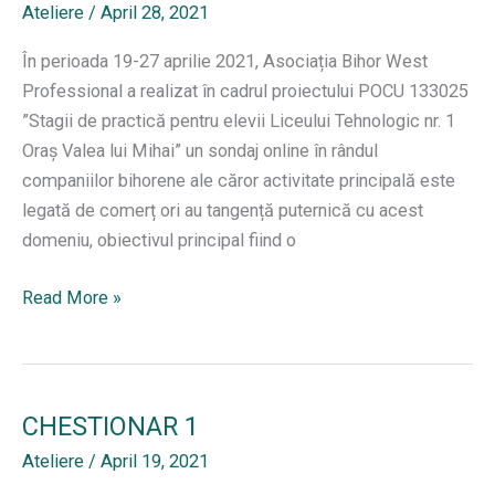
Ateliere
/
April 28, 2021
În perioada 19-27 aprilie 2021, Asociația Bihor West
Professional a realizat în cadrul proiectului POCU 133025
”Stagii de practică pentru elevii Liceului Tehnologic nr. 1
Oraș Valea lui Mihai” un sondaj online în rândul
companiilor bihorene ale căror activitate principală este
legată de comerț ori au tangență puternică cu acest
domeniu, obiectivul principal fiind o
Rezultate
Read More »
chestionarului
realizat
de
Asociația
CHESTIONAR 1
B.W.P.
Ateliere
/
April 19, 2021
între