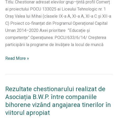
Titlu: Chestionar adresat elevilor grup–țintă profil Comerț
ai proiectului POCU 133025 ai Liceului Tehnologic nr. 1
Oraș Valea lui Mihai (clasele IX-a A, XI-a A, XI-a C și XII-a
C) Proiect co-finanțat din Programul Operațional Capital
Uman 2014–2020 Axei prioritare ”Educație și
competențe” Operațiunea: POCU/633/6/14/ Creșterea
participării la programe de învățare la locul de muncă
Chestionar
Read More »
2
Rezultate chestionarului realizat de
Asociația B.W.P. între companiile
bihorene vizând angajarea tinerilor în
viitorul apropiat