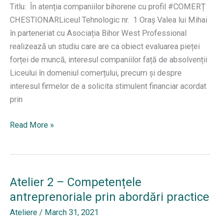
companiile
Titlu: În atenția companiilor bihorene cu profil #COMERȚ
bihorene
CHESTIONARLiceul Tehnologic nr. 1 Oraș Valea lui Mihai
vizând
în parteneriat cu Asociația Bihor West Professional
angajarea
realizează un studiu care are ca obiect evaluarea pieței
tinerilor
forței de muncă, interesul companiilor față de absolvenții
în
Liceului în domeniul comerțului, precum și despre
viitorul
interesul firmelor de a solicita stimulent financiar acordat
apropiat
prin
CHESTIONAR
Read More »
1
Atelier 2 – Competențele
antreprenoriale prin abordări practice
Ateliere
/
March 31, 2021