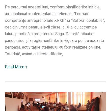
Pe parcursul acestei luni, conform planificărilor inițiale,
am continuat implementarea atelierului ”Formare
competențe antreprenoriale XI-XII” și ”Soft-uri contabile”,
cea din urmă pentru elevii clasei a IX-a, cu accent pe
latura practică a programului Saga. Datorită situației
pandemice și a reglementărilor în vigoare pentru această
perioadă, activitățile atelierului au fost realizate on-line.
Totodată, având subiecte diferite,
Atelier
Read More »
2
–
Competențele
antreprenoriale
prin
abordări