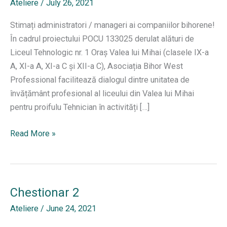
Ateliere
/
July 26, 2021
Stimați administratori / manageri ai companiilor bihorene!
În cadrul proiectului POCU 133025 derulat alături de
Liceul Tehnologic nr. 1 Oraș Valea lui Mihai (clasele IX-a
A, XI-a A, XI-a C și XII-a C), Asociația Bihor West
Professional facilitează dialogul dintre unitatea de
învățământ profesional al liceului din Valea lui Mihai
pentru proifulu Tehnician în activități […]
Chestionar
Read More »
nr.
3
–
Nevoi
Chestionar 2
de
Ateliere
/
June 24, 2021
instruire